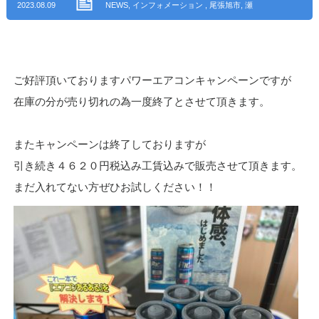
2023.08.09
NEWS
,
インフォメーション
,
尾張旭市
,
瀬
戸市
,
長久手市
,
名古屋市名東区
,
名古屋市
守山区
,
名古屋市東区
,
日進市
,
みよし市
,
ご好評頂いておりますパワーエアコンキャンペーンですが
春日井市
,
名古屋市北区
,
名古屋市千種区
,
在庫の分が売り切れの為一度終了とさせて頂きます。
名古屋市中川区
,
一宮市
,
愛西市
,
名古屋市
またキャンペーンは終了しておりますが
瑞穂区
,
海部郡
,
豊田市
,
北名古屋市
,
三重
引き続き４６２０円税込み工賃込みで販売させて頂きます。
まだ入れてない方ぜひお試しください！！
県名張市
,
岐阜県多治見市
,
東海市
,
名古屋
市緑区
,
岐阜県安八郡
,
名古屋市中区
,
安城
市
,
岐阜県羽島市
,
名古屋市天白区
,
西春日
井郡
,
愛知県丹羽郡
,
長野県安曇野市
,
福井
県越前市
,
犬山市
,
三重県津市
,
静岡県
,
静