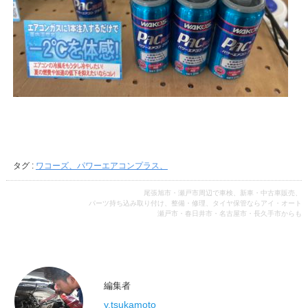
岡県浜松市
,
愛知県弥富市
,
小牧市
,
三重県
鈴鹿市
,
常滑市
,
名古屋市西区
,
愛知県西加
茂郡
,
三重県員弁郡
,
静岡県三島市
,
名古屋
市港区
,
名古屋市昭和区
,
土岐市
,
岐阜県土
岐市
,
静岡県磐田市
,
三重県四日市市
タグ :
ワコーズ、パワーエアコンプラス、
尾張旭市・瀬戸市周辺で車検、新車・中古車販売、
パーツ持ち込み取り付け、整備・修理、タイヤ保管ならアイ・オート
瀬戸市・春日井市・名古屋市・長久手市からも
編集者
y.tsukamoto