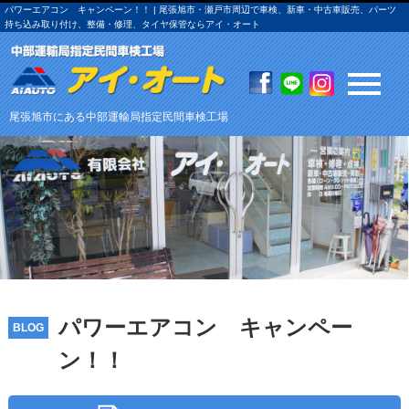
パワーエアコン キャンペーン！！ | 尾張旭市・瀬戸市周辺で車検、新車・中古車販売、パーツ
持ち込み取り付け、整備・修理、タイヤ保管ならアイ・オート
尾張旭市にある中部運輸局指定民間車検工場
パワーエアコン キャンペー
BLOG
ン！！