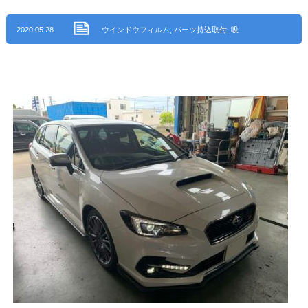
2020.05.28
ウインドウフィルム
,
パーツ持込取付
,
吸
排気系パーツ取付【持込み】
,
アイ・オー
ト ブログ
,
名古屋市守山区