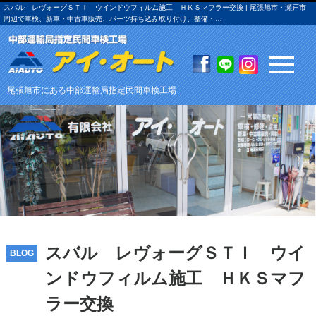
スバル レヴォーグＳＴＩ ウインドウフィルム施工 ＨＫＳマフラー交換 | 尾張旭市・瀬戸市
周辺で車検、新車・中古車販売、パーツ持ち込み取り付け、整備・…
尾張旭市にある中部運輸局指定民間車検工場
スバル レヴォーグＳＴＩ ウイ
BLOG
ンドウフィルム施工 ＨＫＳマフ
ラー交換