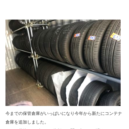
旭市
,
瀬戸市
,
長久手市
,
名古屋市名東区
,
名古屋市守山区
,
名古屋市東区
,
日進市
,
み
よし市
,
春日井市
,
名古屋市北区
,
名古屋市
千種区
,
名古屋市中川区
今までの保管倉庫がいっぱいになり今年から新たにコンテナ
倉庫を追加しました。