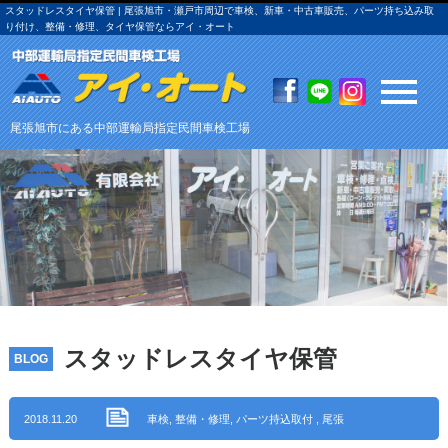
スタッドレスタイヤ保管 | 尾張旭市・瀬戸市周辺で車検、新車・中古車販売、パーツ持ち込み取
り付け、整備・修理、タイヤ保管ならアイ・オート
尾張旭市にある中部運輸局指定民間車検工場
スタッドレスタイヤ保管
BLOG
2018.11.20
車検
,
整備・修理
,
パーツ持込取付
,
尾張