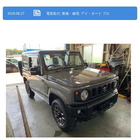
2019.08.27
電装取付
,
整備・修理
,
アイ・オート ブロ
グ
,
電装系修理
,
瀬戸市