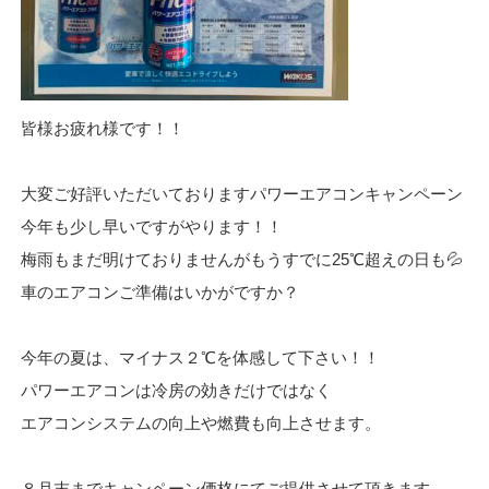
県丹羽郡
,
長野県安曇野市
,
福井県越前市
,
犬山市
,
三重県津市
,
静岡県
,
静岡県浜松
皆様お疲れ様です！！
市
,
愛知県弥富市
大変ご好評いただいておりますパワーエアコンキャンペーン
今年も少し早いですがやります！！
梅雨もまだ明けておりませんがもうすでに25℃超えの日も💦
車のエアコンご準備はいかがですか？
今年の夏は、マイナス２℃を体感して下さい！！
パワーエアコンは冷房の効きだけではなく
エアコンシステムの向上や燃費も向上させます。
８月末までキャンペーン価格にてご提供させて頂きます。