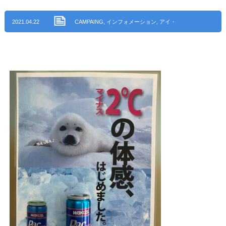
2021.04.22
CAMPAING
,
インフォメーション
,
アイ・
オート ブログ
,
尾張旭市
,
瀬戸市
,
長久手
市
,
名古屋市名東区
,
名古屋市守山区
,
名古
屋市東区
,
日進市
,
みよし市
,
春日井市
,
名
古屋市北区
,
名古屋市千種区
,
名古屋市中
川区
,
一宮市
,
愛西市
,
名古屋市瑞穂区
,
海
部郡
,
豊田市
,
北名古屋市
,
三重県名張市
,
岐阜県多治見市
,
東海市
,
名古屋市緑区
,
岐
阜県安八郡
,
名古屋市中区
,
安城市
,
岐阜県
羽島市
,
名古屋市天白区
,
西春日井郡
,
愛知